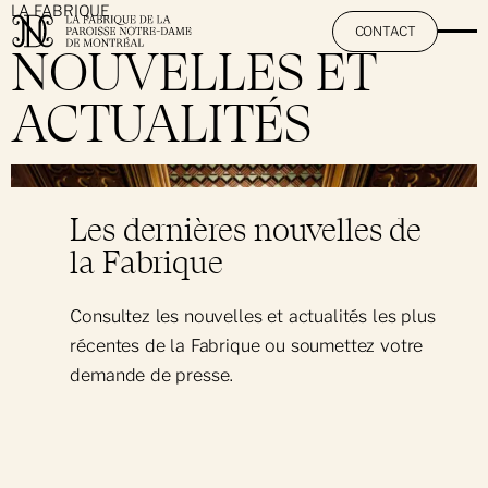
LA FABRIQUE
CONTACT
NOUVELLES ET
ACTUALITÉS
La Fabrique
}
À propos
Nos institutions
Les dernières nouvelles de
L'équipe
la Fabrique
Basilique Notre-Dame de Montréal
Travaillez avec nous
Cimetière Notre-Dame-des-Neiges
Consultez les nouvelles et actualités les plus
récentes de la Fabrique ou soumettez votre
demande de presse.