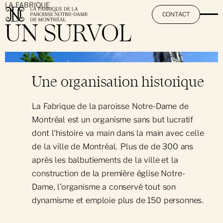
LA FABRIQUE
CONTACT
UN SURVOL
}
La Fabrique
Une organisation historique
À propos
Nos institutions
La Fabrique de la paroisse Notre-Dame de
L'équipe
Montréal est un organisme sans but lucratif
Basilique Notre-Dame de Montréal
Travaillez avec nous
dont l'histoire va main dans la main avec celle
Cimetière Notre-Dame-des-Neiges
de la ville de Montréal. Plus de de 300 ans
après les balbutiements de la ville et la
construction de la première église Notre-
Dame, l'organisme a conservé tout son
dynamisme et emploie plus de 150 personnes.