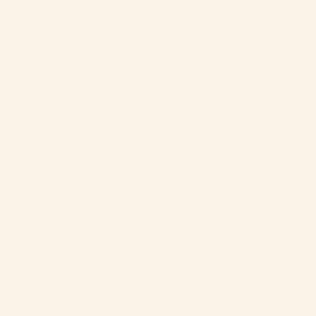
CONTACT
La Fabrique
À propos
Nos institutions
L'équipe
Basilique Notre-Dame de Montréal
Travaillez avec nous
UNE
Cimetière Notre-Dame-des-Neiges
INSTITUTION À
MONTRÉAL